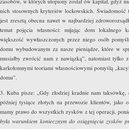
zasobów, w których utopiony został ów kapitał, gdyż nie
nich stosownych kryteriów lockowskich. Świadomość t
jest zresztą obecna nawet w najbardziej zdroworozsąd
temat pojęcia własności: mijając dom lokalnego 
większość wywłaszczonych przez niego osób pomyśl
domu wybudowanym za nasze pieniądze, które w spr
musiałby zwrócić nam z nawiązką”, natomiast tylko z
karkołomnymi teoriami własnościowymi pomyślą „kac
domu”.
3. Kuba pisze: „Gdy złodziej kradnie nam taksówkę, d
później tysiące złotych na przewozie klientów, jako o
mamy prawo do wszystkich zysków z tej operacji, pon
była warunkiem koniecznym do osiągnięcia zysków pr