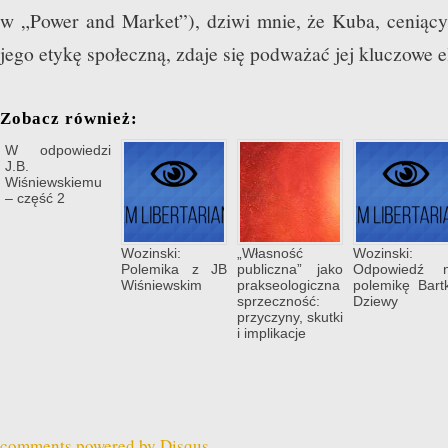
w „Power and Market”), dziwi mnie, że Kuba, ceniący
jego etykę społeczną, zdaje się podważać jej kluczowe 
Zobacz również:
W odpowiedzi
J.B.
Wiśniewskiemu
– część 2
Wozinski:
„Własność
Wozinski:
Polemika z JB
publiczna” jako
Odpowiedź 
Wiśniewskim
prakseologiczna
polemikę Bart
sprzeczność:
Dziewy
przyczyny, skutki
i implikacje
comments powered by
Disqus