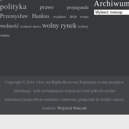
Archiwu
polityka
prawo
propaganda
Przemysław Hankus
usa
socjalizm
wojna
wolny rynek
wolność
wolność słowa
wybory
władza
Copyright © 2014. (Not) All Rights Reserved. Popieramy wolny przepływ
informacji - jeśli coś kopiujesz (więcej niż cytat tylko do użytku
niekomercyjnego lub po ustaleniu z autorem), podaj link do źródła i autora.
Szablon:
Wojciech Walczak