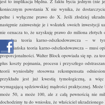
jest to implikacja błędna. Z faktu bycia jednym (nie
koniecznym powstania X nie wynika, że dostarczyc
pełne i wyłączne prawo do X. Jeśli złodziej ukradn
następnie zainwestuje je i wskutek swoich inwestycji u
nie oznacza to, że uzyskuję prawo do miliona złotyc
rozsądna teoria karno-odszkodowawcza – w ty
libertariańska teoria karno-odszkodowawcza – musi opi
proporcjonalności. Walter Block opowiada się np. za te
plus koszty pojmania, procesu i przyszłego odstraszani
teorii wyniosłaby stosowna rekompensata odniesio
przykładu jest już kwestią tymologiczną, a więc 
wymagającą sędziowskiej mądrości praktycznej. Może b
może 50, a może 100, ale z całą pewnością nie mi
dochodzimy tu do wniosku, że właściciel ukradzionego k