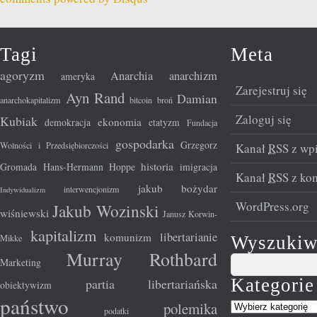
Tagi
Meta
agoryzm
Anarchia
anarchizm
ameryka
Zarejestruj się
Ayn Rand
Damian
anarchokapitalizm
bitcoin
broń
Zaloguj się
Kubiak
ekonomia
demokracja
etatyzm
Fundacja
gospodarka
Grzegorz
Wolności i Przedsiębiorczości
Kanał
RSS
z wp
historia
Gromada
Hans-Hermann Hoppe
imigracja
Kanał
RSS
z ko
jakub bożydar
interwencjonizm
Indywidualizm
WordPress.org
Jakub Wozinski
wiśniewski
Janusz Korwin-
kapitalizm
libertarianie
komunizm
Mikke
Wyszukiw
Murray Rothbard
Marketing
Kategorie
partia libertariańska
obiektywizm
państwo
polemika
podatki