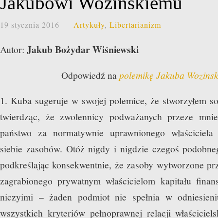
Jakubowi Wozinskiemu
19 stycznia 2016
Artykuły
,
Libertarianizm
Jakub Bożydar Wiśniewski
Autor:
Odpowiedź na
polemikę Jakuba Wozinsk
1. Kuba sugeruje w swojej polemice, że stworzyłem so
twierdząc, że zwolennicy podważanych przeze mni
państwo za normatywnie uprawnionego właściciela 
siebie zasobów. Otóż nigdy i nigdzie czegoś podobne
podkreślając konsekwentnie, że zasoby wytworzone pr
zagrabionego prywatnym właścicielom kapitału fina
niczyimi – żaden podmiot nie spełnia w odniesien
wszystkich kryteriów pełnoprawnej relacji właściciels