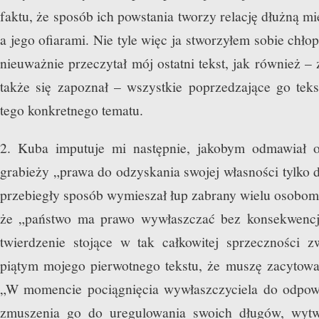
faktu, że sposób ich powstania tworzy relację dłużną m
a jego ofiarami. Nie tyle więc ja stworzyłem sobie chło
nieuważnie przeczytał mój ostatni tekst, jak również – 
także się zapoznał – wszystkie poprzedzające go tek
tego konkretnego tematu.
2. Kuba imputuje mi następnie, jakobym odmawiał of
grabieży „prawa do odzyskania swojej własności tylko d
przebiegły sposób wymieszał łup zabrany wielu osobom
że „państwo ma prawo wywłaszczać bez konsekwencji
twierdzenie stojące w tak całkowitej sprzeczności z
piątym mojego pierwotnego tekstu, że muszę zacytować
„W momencie pociągnięcia wywłaszczyciela do odpowie
zmuszenia go do uregulowania swoich długów, wytw