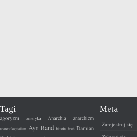
Tagi
Meta
agoryzm
Anarchia
anarchizm
ameryka
Zarejestruj się
Ayn Rand
Damian
anarchokapitalizm
bitcoin
broń
Zaloguj się