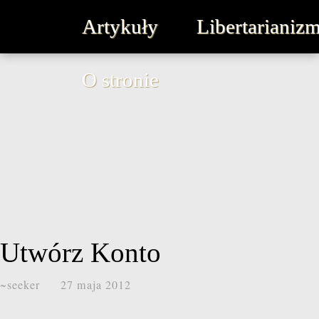
Artykuły
Libertarianiz
O stronie
Utwórz Konto
~seeker
27 maja 2012