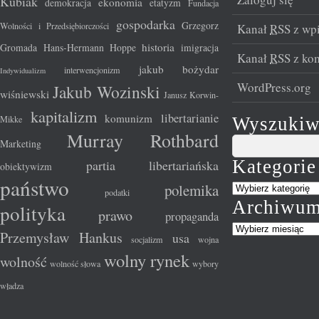
Kubiak
ekonomia
demokracja
etatyzm
Fundacja
gospodarka
Grzegorz
Wolności i Przedsiębiorczości
Kanał
RSS
z wp
historia
Gromada
Hans-Hermann Hoppe
imigracja
Kanał
RSS
z ko
jakub bożydar
interwencjonizm
Indywidualizm
WordPress.org
Jakub Wozinski
wiśniewski
Janusz Korwin-
kapitalizm
libertarianie
komunizm
Mikke
Wyszukiw
Murray Rothbard
Marketing
Kategorie
partia libertariańska
obiektywizm
państwo
polemika
podatki
Archiwu
polityka
prawo
propaganda
Przemysław Hankus
usa
socjalizm
wojna
wolny rynek
wolność
wolność słowa
wybory
władza