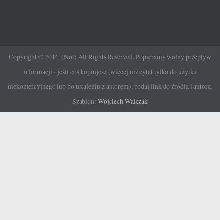
Copyright © 2014. (Not) All Rights Reserved. Popieramy wolny przepływ
informacji - jeśli coś kopiujesz (więcej niż cytat tylko do użytku
niekomercyjnego lub po ustaleniu z autorem), podaj link do źródła i autora.
Szablon:
Wojciech Walczak